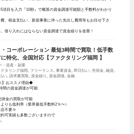
5項目を入力『10秒』で概算の資金調達可能額と手数料がわかり
件費、税金支払い、新規事業に伴った先出し費用等もお任せ下さ
要。借り入れにはならない資金調達で資金繰りを改善！
・コーポレーション 最短3時間で買取！低手数
に特化、全国対応【ファクタリング福岡 】
ー・資産・副業
ァクタリング福岡
,
フリーランス
,
事業資金
,
即日払い
,
売掛金
,
融資
,
払い
,
請求書買取
,
資金繰り
,
資金調達
,
金融
-】おススメ理由◆
時間の資金調達が可能
で売掛金の買取が可能
よりも低利率（業界最低手数料2％〜）
来店不要※
契約可実績も多数ございますので
い。