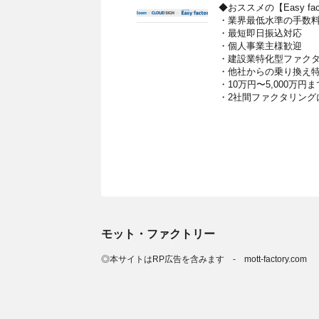
◆おススメの【Easy fac
・業界最低水準の手数
・最短即日振込対応
・個人事業主様歓迎
・建設業特化型ファク
・他社からの乗り換え
・10万円〜5,000万円
・2社間ファクタリング
モット・ファクトリー
◎本サイトはRP広告を含みます - mott-factory.com