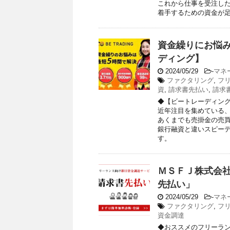
これから仕事を受注し
着手するための資金が
資金繰りにお悩
ディング】
2024/05/29
-
マネ
ファクタリング
,
フ
資
,
請求書先払い
,
請求
◆【ビートレーディン
近年注目を集めている
あくまでも売掛金の売
銀行融資と違いスピー
す。
ＭＳＦＪ株式会社
先払い」
2024/05/29
-
マネ
ファクタリング
,
フ
資金調達
◆おススメのフリーラ