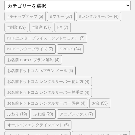
カ
テ
ゴ
#チャップアップ
#マネー
#レンタルサーバー
(5)
(57)
(4)
リ
#副業
#資産
FX
(59)
(57)
(7)
ー
NHKエンタープライス（ソフトウェア）
(7)
NHKエンタープライズ
SPO-X
(7)
(24)
お名前.com rsプラン 解約
(4)
お名前ドットコム rsプラン メール
(4)
お名前ドットコム レンタルサーバー 使い方
(4)
お名前ドットコム レンタルサーバー 勝手に
(4)
お名前ドットコム レンタルサーバー 評判
お金
(4)
(55)
ふわり
ふわ姫
アニプレックス
(19)
(20)
(7)
オールイン エンタテインメント
(6)