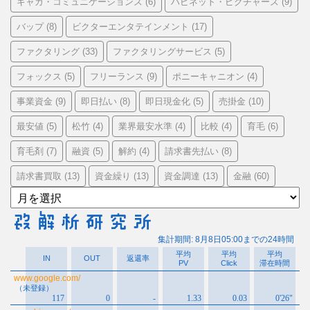
ギャガ・コミュニケーションズ
ハピネット・ピクチャーズ
(6)
(9)
バップ
ビクターエンタテインメント
(8)
(17)
ファクタリング
ファクタリングサービス
(33)
(5)
フォックス
フリーランス
ポニーキャニオン
(5)
(9)
(4)
事業資金
即日払い
即日現金化
売掛金
(9)
(8)
(5)
(10)
最安値
松竹
業界最安水準
比較
育毛
(5)
(4)
(4)
(4)
(6)
育毛剤
融資
解約
請求書先払い
(7)
(5)
(4)
(8)
請求書買取
資金繰り
資金調達
金融
(13)
(13)
(13)
(60)
ア
ー
カ
イ
ブ