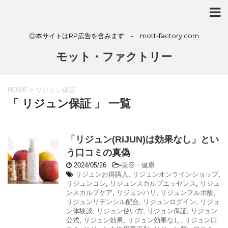
◎本サイトはRP広告を含みます - mott-factory.com
モット・ファクトリー
HOME
>
リジュン保証
「 リジュン保証 」 一覧
「リジュン(RiJUN)は効果なし」とい
う口コミの真偽
2024/05/26
-
美容・健康
リジュンお得購入
,
リジュンオンラインショップ
,
リジュンコシ
,
リジュンスカルプエッセンス
,
リジュ
ンスカルプケア
,
リジュンハリ
,
リジュンフルボ酸
,
リジュンリデンシル配合
,
リジュンログイン
,
リジュ
ン体験談
,
リジュン使い方
,
リジュン保証
,
リジュン
公式
,
リジュン効果
,
リジュン効果なし
,
リジュン口