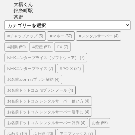
大橋くん
錦糸町駅
茶野
カ
テ
ゴ
#チャップアップ
#マネー
#レンタルサーバー
(5)
(57)
(4)
リ
#副業
#資産
FX
(59)
(57)
(7)
ー
NHKエンタープライス（ソフトウェア）
(7)
NHKエンタープライズ
SPO-X
(7)
(24)
お名前.com rsプラン 解約
(4)
お名前ドットコム rsプラン メール
(4)
お名前ドットコム レンタルサーバー 使い方
(4)
お名前ドットコム レンタルサーバー 勝手に
(4)
お名前ドットコム レンタルサーバー 評判
お金
(4)
(55)
ふわり
ふわ姫
アニプレックス
(19)
(20)
(7)