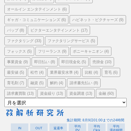
オールイン エンタテインメント
(6)
ギャガ・コミュニケーションズ
ハピネット・ピクチャーズ
(6)
(9)
バップ
ビクターエンタテインメント
(8)
(17)
ファクタリング
ファクタリングサービス
(33)
(5)
フォックス
フリーランス
ポニーキャニオン
(5)
(9)
(4)
事業資金
即日払い
即日現金化
売掛金
(9)
(8)
(5)
(10)
最安値
松竹
業界最安水準
比較
育毛
(5)
(4)
(4)
(4)
(6)
育毛剤
融資
解約
請求書先払い
(7)
(5)
(4)
(8)
請求書買取
資金繰り
資金調達
金融
(13)
(13)
(13)
(60)
ア
ー
カ
イ
ブ