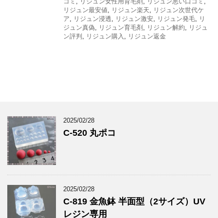
コミ
,
リジュン女性用育毛剤
,
リジュン悪い口コミ
,
リジュン最安値
,
リジュン楽天
,
リジュン次世代ケ
ア
,
リジュン浸透
,
リジュン激安
,
リジュン発毛
,
リ
ジュン真偽
,
リジュン育毛剤
,
リジュン解約
,
リジュ
ン評判
,
リジュン購入
,
リジュン返金
2025/02/28
C-520 丸ポコ
2025/02/28
C-819 金魚鉢 半面型（2サイズ）UV
レジン専用