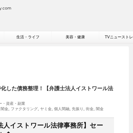
.com
生活・ライフ
美容・健康
TVニュースト
特化した債務整理！【弁護士法人イストワール法
ー・資産・副業
ト闇金
,
ファクタリング
,
ヤミ金
,
個人間融
,
先振り
,
街金
,
闇金
法人イストワール法律事務所】セー