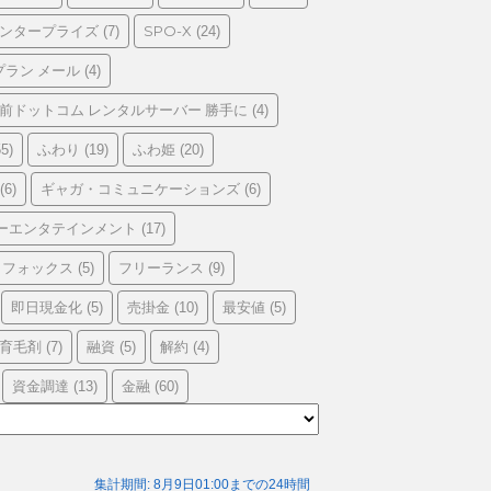
エンタープライズ
SPO-X
(7)
(24)
プラン メール
(4)
前ドットコム レンタルサーバー 勝手に
(4)
ふわり
ふわ姫
5)
(19)
(20)
ギャガ・コミュニケーションズ
(6)
(6)
ーエンタテインメント
(17)
フォックス
フリーランス
(5)
(9)
即日現金化
売掛金
最安値
(5)
(10)
(5)
育毛剤
融資
解約
(7)
(5)
(4)
資金調達
金融
(13)
(60)