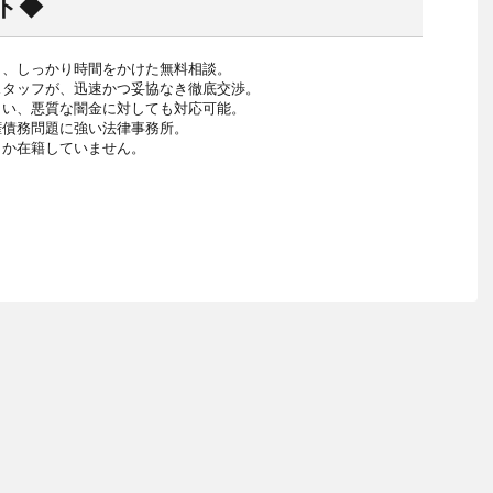
ト◆
り、しっかり時間をかけた無料相談。
スタッフが、迅速かつ妥協なき徹底交渉。
しい、悪質な闇金に対しても対応可能。
権債務問題に強い法律事務所。
しか在籍していません。