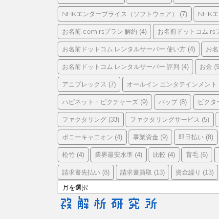
リ
ー
NHKエンタープライス（ソフトウェア）
NHK
(7)
お名前.com rsプラン 解約
お名前ドットコム rs
(4)
お名前ドットコム レンタルサーバー 使い方
お名
(4)
お名前ドットコム レンタルサーバー 評判
お金
(4)
(5
アニプレックス
オールイン エンタテインメント
(7)
ハピネット・ピクチャーズ
バップ
ビクタ
(9)
(8)
ファクタリング
ファクタリングサービス
(33)
(5)
ポニーキャニオン
事業資金
即日払い
(4)
(9)
(8)
松竹
業界最安水準
比較
育毛
(4)
(4)
(4)
(6)
請求書先払い
請求書買取
資金繰り
(8)
(13)
(13)
ア
ー
カ
イ
ブ