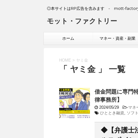
◎本サイトはRP広告を含みます - mott-factory
モット・ファクトリー
ホーム
マネー・資産・副業
HOME
>
ヤミ金
「 ヤミ金 」 一覧
借金問題に専門
律事務所】
2024/05/29
-
マネ
ひととき融資
,
ソフ
◆【弁護士