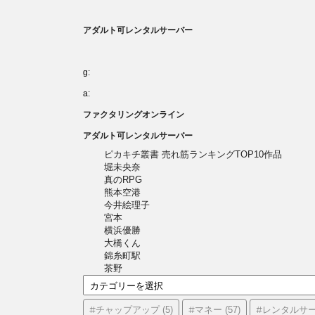
アダルト可レンタルサーバー
g:
a:
ファクタリングオンライン
アダルト可レンタルサーバー
ピカキチ叢書 売れ筋ランキングTOP10作品
堀未央奈
真のRPG
熊本空港
今井絵理子
宮本
横浜優勝
大橋くん
錦糸町駅
茶野
カ
テ
ゴ
#チャップアップ
#マネー
#レンタルサ
(5)
(57)