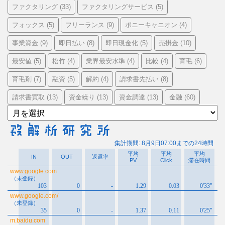
ファクタリング
ファクタリングサービス
(33)
(5)
フォックス
フリーランス
ポニーキャニオン
(5)
(9)
(4)
事業資金
即日払い
即日現金化
売掛金
(9)
(8)
(5)
(10)
最安値
松竹
業界最安水準
比較
育毛
(5)
(4)
(4)
(4)
(6)
育毛剤
融資
解約
請求書先払い
(7)
(5)
(4)
(8)
請求書買取
資金繰り
資金調達
金融
(13)
(13)
(13)
(60)
ア
ー
カ
イ
ブ