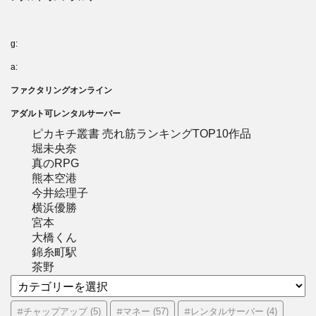
g:
a:
ファクタリングオンライン
アダルト可レンタルサーバー
ピカキチ叢書 売れ筋ランキングTOP10作品
堀未央奈
真のRPG
熊本空港
今井絵理子
横浜優勝
宮本
大橋くん
錦糸町駅
茶野
カ
テ
ゴ
#チャップアップ
#マネー
#レンタルサーバー
(5)
(57)
(4)