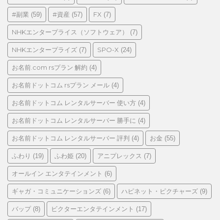
リ
#副業
#資産
FX
(59)
(57)
(7)
ー
NHKエンタープライス（ソフトウェア）
(7)
NHKエンタープライズ
SPO-X
(7)
(24)
お名前.com rsプラン 解約
(4)
お名前ドットコム rsプラン メール
(4)
お名前ドットコム レンタルサーバー 使い方
(4)
お名前ドットコム レンタルサーバー 勝手に
(4)
お名前ドットコム レンタルサーバー 評判
お金
(4)
(55)
ふわり
ふわ姫
アニプレックス
(19)
(20)
(7)
オールイン エンタテインメント
(6)
ギャガ・コミュニケーションズ
ハピネット・ピクチャーズ
(6)
(9)
バップ
ビクターエンタテインメント
(8)
(17)