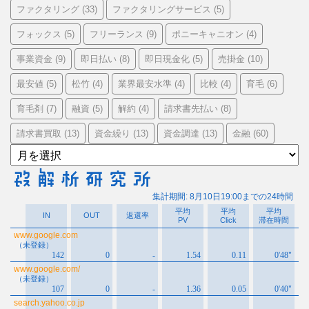
ファクタリング
ファクタリングサービス
(33)
(5)
フォックス
フリーランス
ポニーキャニオン
(5)
(9)
(4)
事業資金
即日払い
即日現金化
売掛金
(9)
(8)
(5)
(10)
最安値
松竹
業界最安水準
比較
育毛
(5)
(4)
(4)
(4)
(6)
育毛剤
融資
解約
請求書先払い
(7)
(5)
(4)
(8)
請求書買取
資金繰り
資金調達
金融
(13)
(13)
(13)
(60)
ア
ー
カ
イ
ブ