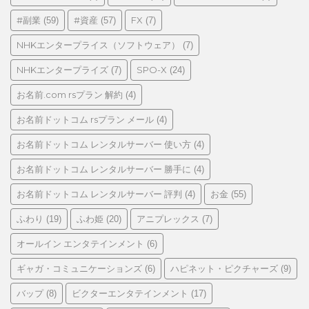
リ
#副業
#資産
FX
(59)
(57)
(7)
ー
NHKエンタープライス（ソフトウェア）
(7)
NHKエンタープライズ
SPO-X
(7)
(24)
お名前.com rsプラン 解約
(4)
お名前ドットコム rsプラン メール
(4)
お名前ドットコム レンタルサーバー 使い方
(4)
お名前ドットコム レンタルサーバー 勝手に
(4)
お名前ドットコム レンタルサーバー 評判
お金
(4)
(55)
ふわり
ふわ姫
アニプレックス
(19)
(20)
(7)
オールイン エンタテインメント
(6)
ギャガ・コミュニケーションズ
ハピネット・ピクチャーズ
(6)
(9)
バップ
ビクターエンタテインメント
(8)
(17)