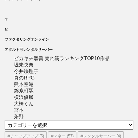
g:
a:
ファクタリングオンライン
アダルト可レンタルサーバー
ピカキチ叢書 売れ筋ランキングTOP10作品
堀未央奈
今井絵理子
真のRPG
熊本空港
錦糸町駅
横浜優勝
大橋くん
宮本
茶野
カ
テ
ゴ
#チャップアップ
#マネー
#レンタルサーバー
(5)
(57)
(4)