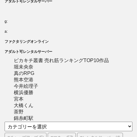
アダルト可レンタルサーバー
g:
a:
ファクタリングオンライン
アダルト可レンタルサーバー
ピカキチ叢書 売れ筋ランキングTOP10作品
堀未央奈
真のRPG
熊本空港
今井絵理子
横浜優勝
宮本
大橋くん
茶野
錦糸町駅
カ
テ