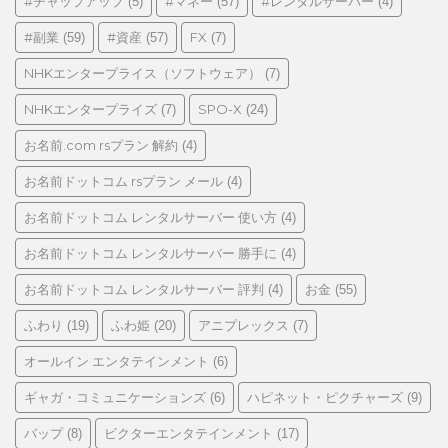
ゴ
#チャップアップ
#マネー
#レンタルサーバー
(5)
(57)
(4)
リ
#副業
#資産
FX
(59)
(57)
(7)
ー
NHKエンタープライス（ソフトウェア）
(7)
NHKエンタープライズ
SPO-X
(7)
(24)
お名前.com rsプラン 解約
(4)
お名前ドットコム rsプラン メール
(4)
お名前ドットコム レンタルサーバー 使い方
(4)
お名前ドットコム レンタルサーバー 勝手に
(4)
お名前ドットコム レンタルサーバー 評判
お金
(4)
(55)
ふわり
ふわ姫
アニプレックス
(19)
(20)
(7)
オールイン エンタテインメント
(6)
ギャガ・コミュニケーションズ
ハピネット・ピクチャーズ
(6)
(9)
バップ
ビクターエンタテインメント
(8)
(17)