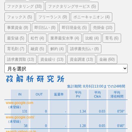
ファクタリング
ファクタリングサービス
(33)
(5)
フォックス
フリーランス
ポニーキャニオン
(5)
(9)
(4)
事業資金
即日払い
即日現金化
売掛金
(9)
(8)
(5)
(10)
最安値
松竹
業界最安水準
比較
育毛
(5)
(4)
(4)
(4)
(6)
育毛剤
融資
解約
請求書先払い
(7)
(5)
(4)
(8)
請求書買取
資金繰り
資金調達
金融
(13)
(13)
(13)
(60)
ア
ー
カ
イ
ブ