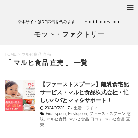
◎本サイトはRP広告を含みます - mott-factory.com
モット・ファクトリー
HOME
>
マルヒ食品 直売
「 マルヒ食品 直売 」 一覧
【ファーストスプーン】離乳食宅配
サービス・マルヒ食品株式会社・忙
しいパパとママをサポート！
2024/05/25
-
生活・ライフ
First spoon
,
Firstspoon
,
ファーストスプーン 意
味
,
マルヒ食品
,
マルヒ食品 口コミ
,
マルヒ食品 直
売