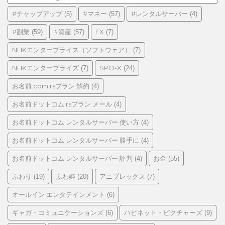
テ
ゴ
#チャップアップ
#マネー
#レンタルサーバー
(5)
(57)
(4)
リ
#副業
#資産
FX
(59)
(57)
(7)
ー
NHKエンタープライス（ソフトウェア）
(7)
NHKエンタープライズ
SPO-X
(7)
(24)
お名前.com rsプラン 解約
(4)
お名前ドットコム rsプラン メール
(4)
お名前ドットコム レンタルサーバー 使い方
(4)
お名前ドットコム レンタルサーバー 勝手に
(4)
お名前ドットコム レンタルサーバー 評判
お金
(4)
(55)
ふわり
ふわ姫
アニプレックス
(19)
(20)
(7)
オールイン エンタテインメント
(6)
ギャガ・コミュニケーションズ
ハピネット・ピクチャーズ
(6)
(9)