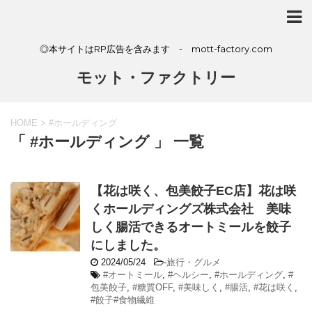
◎本サイトはRP広告を含みます - mott-factory.com
モット・ファクトリー
HOME
>
#ホールディング
「 #ホールディング 」 一覧
【花は咲く、包美餃子EC店】花は咲
くホールディングズ株式会社 美味
しく腸活できるオートミールを餃子
にしました。
2024/05/24
-
旅行・グルメ
#オートミール
,
#ヘルシー
,
#ホールディング
,
#
包美餃子
,
#糖質OFF
,
#美味しく
,
#腸活
,
#花は咲く
,
#餃子#食物繊維