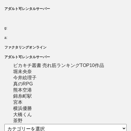
アダルト可レンタルサーバー
g:
a:
ファクタリングオンライン
アダルト可レンタルサーバー
ピカキチ叢書 売れ筋ランキングTOP10作品
堀未央奈
今井絵理子
真のRPG
熊本空港
錦糸町駅
宮本
横浜優勝
大橋くん
茶野
カ