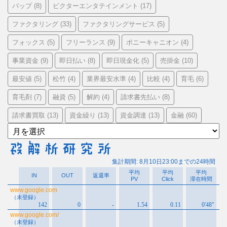
バップ
ビクターエンタテインメント
(8)
(17)
ファクタリング
ファクタリングサービス
(33)
(5)
フォックス
フリーランス
ポニーキャニオン
(5)
(9)
(4)
事業資金
即日払い
即日現金化
売掛金
(9)
(8)
(5)
(10)
最安値
松竹
業界最安水準
比較
育毛
(5)
(4)
(4)
(4)
(6)
育毛剤
融資
解約
請求書先払い
(7)
(5)
(4)
(8)
請求書買取
資金繰り
資金調達
金融
(13)
(13)
(13)
(60)
ア
ー
カ
イ
ブ