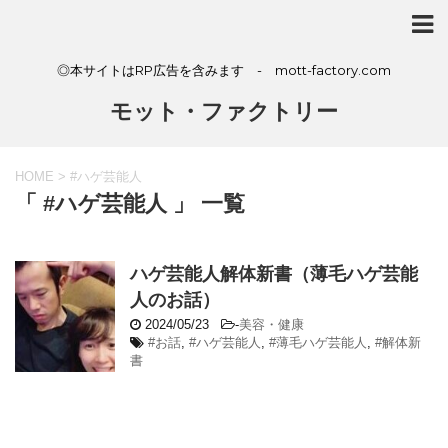
◎本サイトはRP広告を含みます - mott-factory.com
モット・ファクトリー
HOME
>
#ハゲ芸能人
「 #ハゲ芸能人 」 一覧
ハゲ芸能人解体新書（薄毛ハゲ芸能
人のお話）
2024/05/23
-
美容・健康
#お話
,
#ハゲ芸能人
,
#薄毛ハゲ芸能人
,
#解体新
書