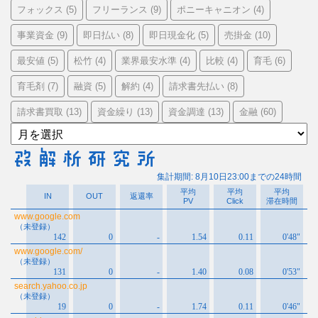
フォックス
フリーランス
ポニーキャニオン
(5)
(9)
(4)
事業資金
即日払い
即日現金化
売掛金
(9)
(8)
(5)
(10)
最安値
松竹
業界最安水準
比較
育毛
(5)
(4)
(4)
(4)
(6)
育毛剤
融資
解約
請求書先払い
(7)
(5)
(4)
(8)
請求書買取
資金繰り
資金調達
金融
(13)
(13)
(13)
(60)
ア
ー
カ
イ
ブ