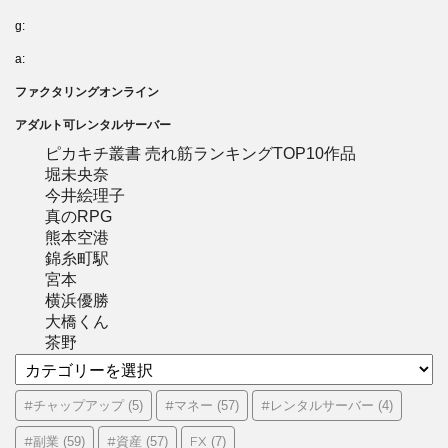
g:
a:
ファクタリングオンライン
アダルト可レンタルサーバー
ピカキチ叢書 売れ筋ランキングTOP10作品
堀未央奈
今井絵理子
真のRPG
熊本空港
錦糸町駅
宮本
横浜優勝
大橋くん
茶野
カ
テ
ゴ
#チャップアップ
#マネー
#レンタルサーバー
(5)
(57)
(4)
リ
#副業
#資産
FX
(59)
(57)
(7)
ー