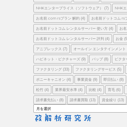
リ
ー
NHKエンタープライス（ソフトウェア）
NHK
(7)
お名前.com rsプラン 解約
お名前ドットコム rs
(4)
お名前ドットコム レンタルサーバー 使い方
お名
(4)
お名前ドットコム レンタルサーバー 評判
お金
(4)
(5
アニプレックス
オールイン エンタテインメント
(7)
ハピネット・ピクチャーズ
バップ
ビクタ
(9)
(8)
ファクタリング
ファクタリングサービス
(33)
(5)
ポニーキャニオン
事業資金
即日払い
(4)
(9)
(8)
松竹
業界最安水準
比較
育毛
(4)
(4)
(4)
(6)
請求書先払い
請求書買取
資金繰り
(8)
(13)
(13)
ア
ー
カ
イ
ブ