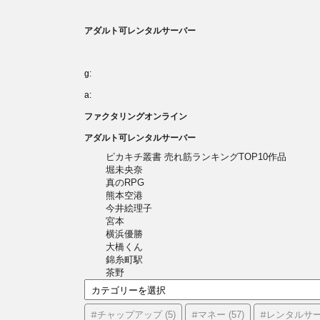
アダルト可レンタルサーバー
g:
a:
ファクタリングオンライン
アダルト可レンタルサーバー
ピカキチ叢書 売れ筋ランキングTOP10作品
堀未央奈
真のRPG
熊本空港
今井絵理子
宮本
横浜優勝
大橋くん
錦糸町駅
茶野
カ
テ
ゴ
#チャップアップ
#マネー
#レンタルサ
(5)
(57)