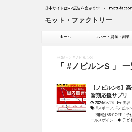
◎本サイトはRP広告を含みます - mott-factory
モット・ファクトリー
ホーム
マネー・資産・副業
HOME
>
#ノビルンS
「 #ノビルンS 」 一
【ノビルンS】
習期応援サプリ
2024/05/24
-
美容
#スポーツ
,
#ノビル
初回は56％OFF！子
ールスポイント◆ 子ど