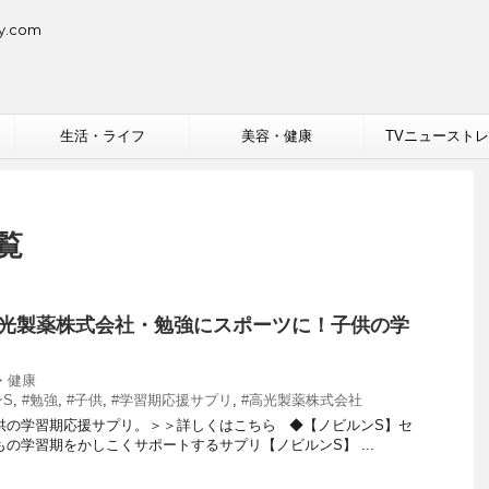
.com
生活・ライフ
美容・健康
TVニュースト
覧
高光製薬株式会社・勉強にスポーツに！子供の学
・健康
ンS
,
#勉強
,
#子供
,
#学習期応援サプリ
,
#高光製薬株式会社
供の学習期応援サプリ。＞＞詳しくはこちら ◆【ノビルンS】セ
もの学習期をかしこくサポートするサプリ【ノビルンS】 ...