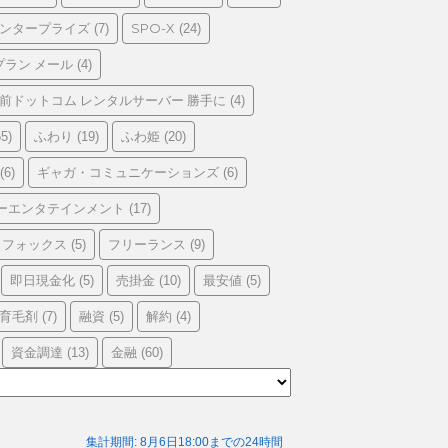
エンタープライズ
SPO-X
(7)
(24)
プラン メール
(4)
前ドットコム レンタルサーバー 勝手に
(4)
ふわり
ふわ姫
5)
(19)
(20)
ギャガ・コミュニケーションズ
(6)
(6)
ーエンタテインメント
(17)
フォックス
フリーランス
(5)
(9)
即日現金化
売掛金
最安値
(5)
(10)
(5)
育毛剤
融資
解約
(7)
(5)
(4)
資金調達
金融
(13)
(60)