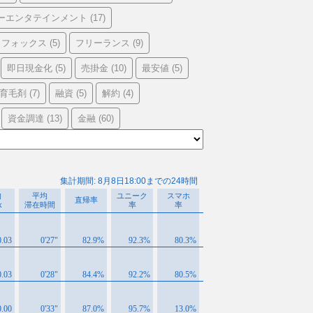
ーエンタテインメント
(17)
フォックス
フリーランス
(5)
(9)
即日現金化
売掛金
最安値
(5)
(10)
(5)
育毛剤
融資
解約
(7)
(5)
(4)
資金調達
金融
(13)
(60)