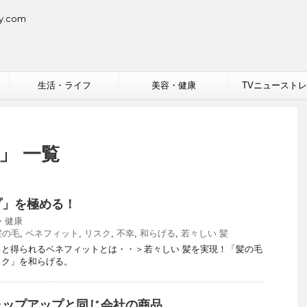
.com
生活・ライフ
美容・健康
TVニュースト
」 一覧
プ」を極める！
・健康
髪の毛
,
ベネフィット
,
リスク
,
不幸
,
和らげる
,
若々しい 髪
と得られるベネフィットとは・・＞若々しい 髪を実現！「髪の毛
スク」を和らげる。
ャップアップと同じ会社の商品