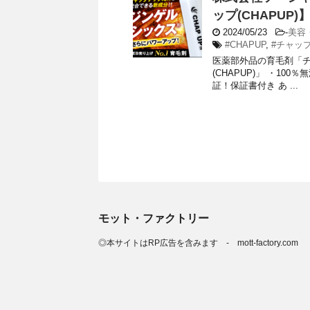
ップ(CHAPUP)
2024/05/23
-
美容
#CHAPUP
,
#チャッ
医薬部外品の育毛剤「チ
(CHAPUP)」 ・1
証！保証書付き あ ...
モット・ファクトリー
◎本サイトはRP広告を含みます - mott-factory.com