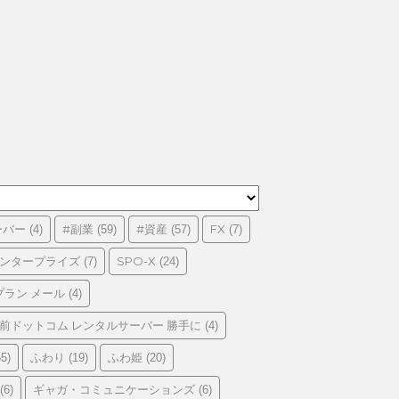
ーバー
#副業
#資産
FX
(4)
(59)
(57)
(7)
エンタープライズ
SPO-X
(7)
(24)
プラン メール
(4)
前ドットコム レンタルサーバー 勝手に
(4)
ふわり
ふわ姫
5)
(19)
(20)
ギャガ・コミュニケーションズ
(6)
(6)