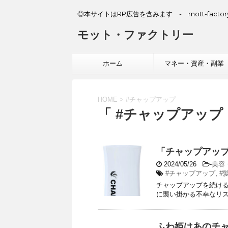
◎本サイトはRP広告を含みます - mott-factory
モット・ファクトリー
ホーム
マネー・資産・副業
HOME
>
#チャップアップ
「 #チャップアップ 
「チャップアッ
2024/05/26
-
美容
#チャップアップ
,
#
チャップアップを続ける
に襲い掛かる不幸なリ
ふわ姫はあのチ