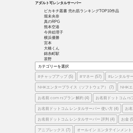
アダルト可レンタルサーバー
ピカキチ叢書 売れ筋ランキングTOP10作品
堀未央奈
真のRPG
熊本空港
今井絵理子
横浜優勝
宮本
大橋くん
錦糸町駅
茶野
カ
テ
ゴ
#チャップアップ
#マネー
#レンタルサ
(5)
(57)
リ
ー
NHKエンタープライス（ソフトウェア）
NHK
(7)
お名前.com rsプラン 解約
お名前ドットコム rs
(4)
お名前ドットコム レンタルサーバー 使い方
お名
(4)
お名前ドットコム レンタルサーバー 評判
お金
(4)
(5
アニプレックス
オールイン エンタテインメント
(7)