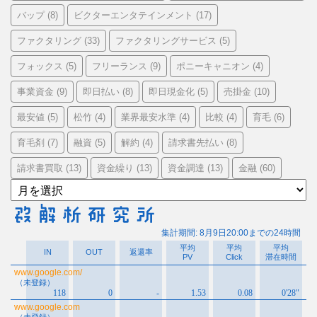
バップ
ビクターエンタテインメント
(8)
(17)
ファクタリング
ファクタリングサービス
(33)
(5)
フォックス
フリーランス
ポニーキャニオン
(5)
(9)
(4)
事業資金
即日払い
即日現金化
売掛金
(9)
(8)
(5)
(10)
最安値
松竹
業界最安水準
比較
育毛
(5)
(4)
(4)
(4)
(6)
育毛剤
融資
解約
請求書先払い
(7)
(5)
(4)
(8)
請求書買取
資金繰り
資金調達
金融
(13)
(13)
(13)
(60)
ア
ー
カ
イ
ブ