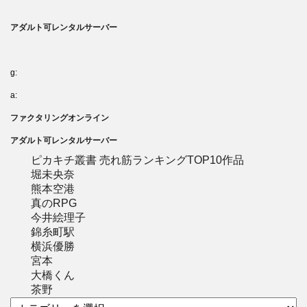
アダルト可レンタルサーバー
g:
a:
ファクタリングオンライン
アダルト可レンタルサーバー
ピカキチ叢書 売れ筋ランキングTOP10作品
堀未央奈
熊本空港
真のRPG
今井絵理子
錦糸町駅
横浜優勝
宮本
大橋くん
茶野
カ