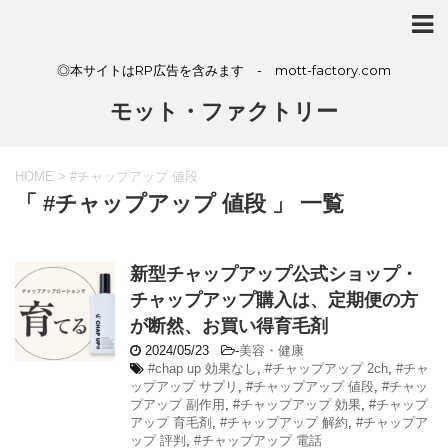
◎本サイトはRP広告を含みます - mott-factory.com
モット・ファクトリー
HOME
>
#チャップアップ 値段
「 #チャップアップ 値段 」 一覧
新型チャップアップ公式ショップ・
チャップアップ購入は、定期便の方
が断然、お買い得育毛剤
2024/05/23
-
美容・健康
#chap up 効果なし
,
#チャップアップ 2ch
,
#チャ
ップアップ サプリ
,
#チャップアップ 値段
,
#チャッ
プアップ 副作用
,
#チャップアップ 効果
,
#チャップ
アップ 育毛剤
,
#チャップアップ 解約
,
#チャップア
ップ 評判
,
#チャップアップ 電話