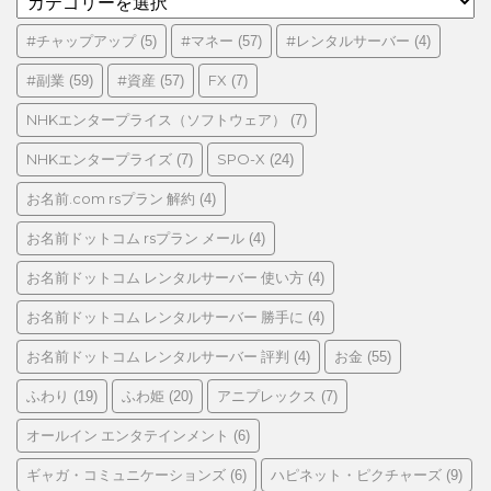
テ
ゴ
#チャップアップ
#マネー
#レンタルサーバー
(5)
(57)
(4)
リ
#副業
#資産
FX
(59)
(57)
(7)
ー
NHKエンタープライス（ソフトウェア）
(7)
NHKエンタープライズ
SPO-X
(7)
(24)
お名前.com rsプラン 解約
(4)
お名前ドットコム rsプラン メール
(4)
お名前ドットコム レンタルサーバー 使い方
(4)
お名前ドットコム レンタルサーバー 勝手に
(4)
お名前ドットコム レンタルサーバー 評判
お金
(4)
(55)
ふわり
ふわ姫
アニプレックス
(19)
(20)
(7)
オールイン エンタテインメント
(6)
ギャガ・コミュニケーションズ
ハピネット・ピクチャーズ
(6)
(9)