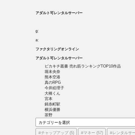
アダルト可レンタルサーバー
g:
a:
ファクタリングオンライン
アダルト可レンタルサーバー
ピカキチ叢書 売れ筋ランキングTOP10作品
堀未央奈
熊本空港
真のRPG
今井絵理子
大橋くん
宮本
錦糸町駅
横浜優勝
茶野
カ
テ
ゴ
#チャップアップ
#マネー
#レンタルサ
(5)
(57)