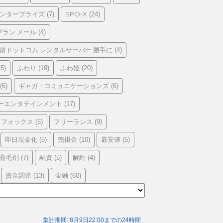
エンタープライズ
SPO-X
(7)
(24)
プラン メール
(4)
前ドットコム レンタルサーバー 勝手に
(4)
ふわり
ふわ姫
5)
(19)
(20)
ギャガ・コミュニケーションズ
(6)
(6)
ーエンタテインメント
(17)
フォックス
フリーランス
(5)
(9)
即日現金化
売掛金
最安値
(5)
(10)
(5)
育毛剤
融資
解約
(7)
(5)
(4)
資金調達
金融
(13)
(60)