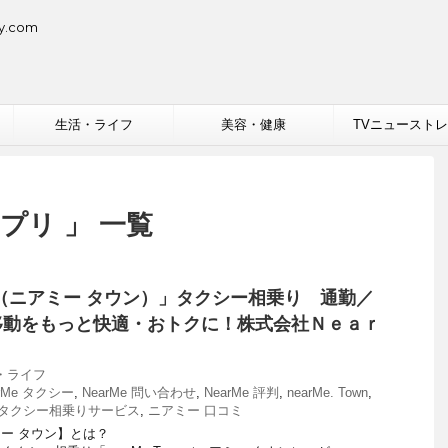
.com
生活・ライフ
美容・健康
TVニュースト
プリ 」 一覧
own（ニアミー タウン）」タクシー相乗り 通勤／
移動をもっと快適・おトクに！株式会社Ｎｅａｒ
・ライフ
arMe タクシー
,
NearMe 問い合わせ
,
NearMe 評判
,
nearMe. Town
,
タクシー相乗りサービス
,
ニアミー 口コミ
アミー タウン】とは？