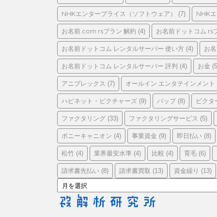
リ
ー
NHKエンタープライス（ソフトウェア）
NHK
(7)
お名前.com rsプラン 解約
お名前ドットコム rs
(4)
お名前ドットコム レンタルサーバー 使い方
お名
(4)
お名前ドットコム レンタルサーバー 評判
お金
(4)
(5
アニプレックス
オールイン エンタテインメント
(7)
ハピネット・ピクチャーズ
バップ
ビクタ
(9)
(8)
ファクタリング
ファクタリングサービス
(33)
(5)
ポニーキャニオン
事業資金
即日払い
(4)
(9)
(8)
松竹
業界最安水準
比較
育毛
(4)
(4)
(4)
(6)
請求書先払い
請求書買取
資金繰り
(8)
(13)
(13)
ア
ー
カ
イ
ブ