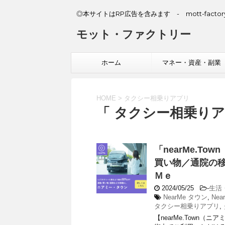
◎本サイトはRP広告を含みます - mott-factory
モット・ファクトリー
ホーム
マネー・資産・副業
HOME
>
タクシー相乗りアプリ
「 タクシー相乗りア
「nearMe.T
買い物／通院の
Ｍｅ
2024/05/25
-
生活
NearMe タウン
,
Ne
タクシー相乗りアプリ
,
【nearMe.Town（ニ