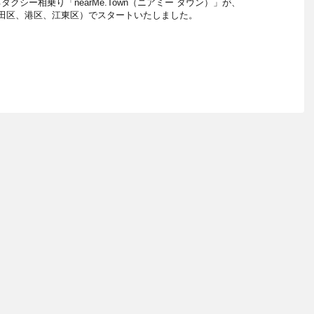
クシー相乗り「nearMe.Town（ニアミー タウン）」が、
田区、港区、江東区）でスタートいたしました。