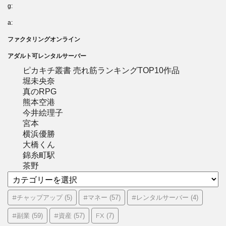
g:
a:
ファクタリングオンライン
アダルト可レンタルサーバー
ピカキチ叢書 売れ筋ランキングTOP10作品
堀未央奈
真のRPG
熊本空港
今井絵理子
宮本
横浜優勝
大橋くん
錦糸町駅
茶野
カ
テ
ゴ
#チャップアップ
#マネー
#レンタルサーバー
(5)
(57)
(4)
リ
#副業
#資産
FX
(59)
(57)
(7)
ー