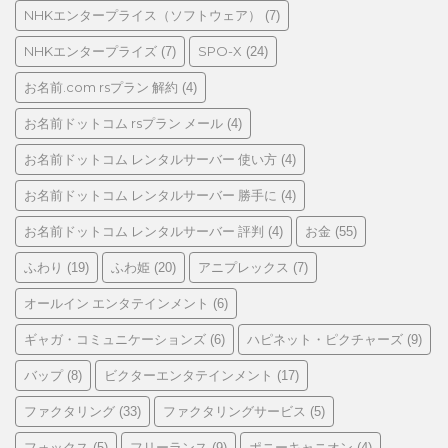
NHKエンタープライス（ソフトウェア）
(7)
NHKエンタープライズ
SPO-X
(7)
(24)
お名前.com rsプラン 解約
(4)
お名前ドットコム rsプラン メール
(4)
お名前ドットコム レンタルサーバー 使い方
(4)
お名前ドットコム レンタルサーバー 勝手に
(4)
お名前ドットコム レンタルサーバー 評判
お金
(4)
(55)
ふわり
ふわ姫
アニプレックス
(19)
(20)
(7)
オールイン エンタテインメント
(6)
ギャガ・コミュニケーションズ
ハピネット・ピクチャーズ
(6)
(9)
バップ
ビクターエンタテインメント
(8)
(17)
ファクタリング
ファクタリングサービス
(33)
(5)
フォックス
フリーランス
ポニーキャニオン
(5)
(9)
(4)