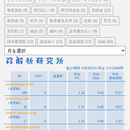
事業資金
即日払い
即日現金化
売掛金
(9)
(8)
(5)
(10)
最安値
松竹
業界最安水準
比較
育毛
(5)
(4)
(4)
(4)
(6)
育毛剤
融資
解約
請求書先払い
(7)
(5)
(4)
(8)
請求書買取
資金繰り
資金調達
金融
(13)
(13)
(13)
(60)
ア
ー
カ
イ
ブ