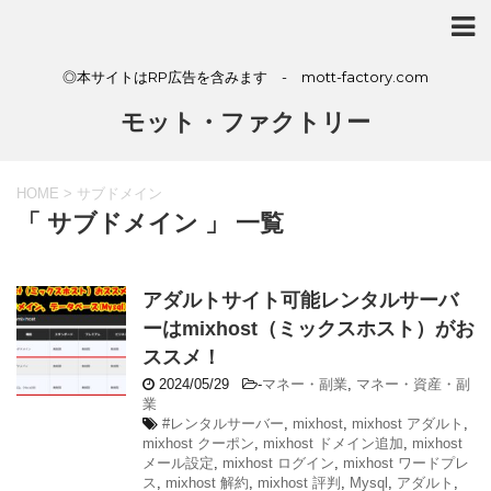
◎本サイトはRP広告を含みます - mott-factory.com
モット・ファクトリー
HOME
>
サブドメイン
「 サブドメイン 」 一覧
アダルトサイト可能レンタルサーバ
ーはmixhost（ミックスホスト）がお
ススメ！
2024/05/29
-
マネー・副業
,
マネー・資産・副
業
#レンタルサーバー
,
mixhost
,
mixhost アダルト
,
mixhost クーポン
,
mixhost ドメイン追加
,
mixhost
メール設定
,
mixhost ログイン
,
mixhost ワードプレ
ス
,
mixhost 解約
,
mixhost 評判
,
Mysql
,
アダルト
,