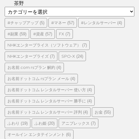
茶野
カ
テ
ゴ
#チャップアップ
#マネー
#レンタルサーバー
(5)
(57)
(4)
リ
#副業
#資産
FX
(59)
(57)
(7)
ー
NHKエンタープライス（ソフトウェア）
(7)
NHKエンタープライズ
SPO-X
(7)
(24)
お名前.com rsプラン 解約
(4)
お名前ドットコム rsプラン メール
(4)
お名前ドットコム レンタルサーバー 使い方
(4)
お名前ドットコム レンタルサーバー 勝手に
(4)
お名前ドットコム レンタルサーバー 評判
お金
(4)
(55)
ふわり
ふわ姫
アニプレックス
(19)
(20)
(7)
オールイン エンタテインメント
(6)