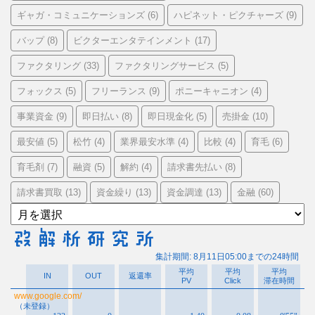
ギャガ・コミュニケーションズ
ハピネット・ピクチャーズ
(6)
(9)
バップ
ビクターエンタテインメント
(8)
(17)
ファクタリング
ファクタリングサービス
(33)
(5)
フォックス
フリーランス
ポニーキャニオン
(5)
(9)
(4)
事業資金
即日払い
即日現金化
売掛金
(9)
(8)
(5)
(10)
最安値
松竹
業界最安水準
比較
育毛
(5)
(4)
(4)
(4)
(6)
育毛剤
融資
解約
請求書先払い
(7)
(5)
(4)
(8)
請求書買取
資金繰り
資金調達
金融
(13)
(13)
(13)
(60)
ア
ー
カ
イ
ブ