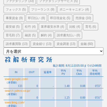
ファクタリング
ファクタリングサービス
(33)
(5)
フォックス
フリーランス
ポニーキャニオン
(5)
(9)
(4)
事業資金
即日払い
即日現金化
売掛金
(9)
(8)
(5)
(10)
最安値
松竹
業界最安水準
比較
育毛
(5)
(4)
(4)
(4)
(6)
育毛剤
融資
解約
請求書先払い
(7)
(5)
(4)
(8)
請求書買取
資金繰り
資金調達
金融
(13)
(13)
(13)
(60)
ア
ー
カ
イ
ブ