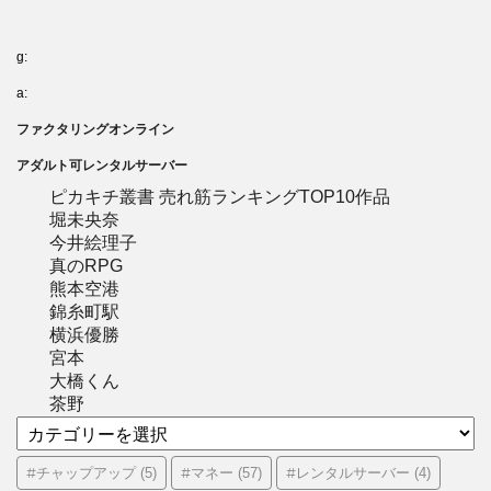
g:
a:
ファクタリングオンライン
アダルト可レンタルサーバー
ピカキチ叢書 売れ筋ランキングTOP10作品
堀未央奈
今井絵理子
真のRPG
熊本空港
錦糸町駅
横浜優勝
宮本
大橋くん
茶野
カ
テ
ゴ
#チャップアップ
#マネー
#レンタルサーバー
(5)
(57)
(4)