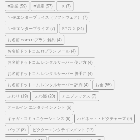
リ
#副業
#資産
FX
(59)
(57)
(7)
ー
NHKエンタープライス（ソフトウェア）
(7)
NHKエンタープライズ
SPO-X
(7)
(24)
お名前.com rsプラン 解約
(4)
お名前ドットコム rsプラン メール
(4)
お名前ドットコム レンタルサーバー 使い方
(4)
お名前ドットコム レンタルサーバー 勝手に
(4)
お名前ドットコム レンタルサーバー 評判
お金
(4)
(55)
ふわり
ふわ姫
アニプレックス
(19)
(20)
(7)
オールイン エンタテインメント
(6)
ギャガ・コミュニケーションズ
ハピネット・ピクチャーズ
(6)
(9)
バップ
ビクターエンタテインメント
(8)
(17)