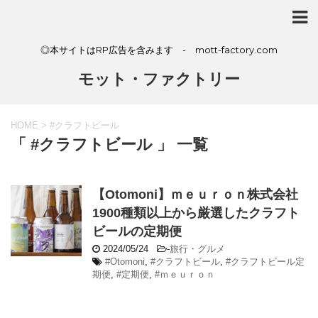
◎本サイトはRP広告を含みます - mott-factory.com
モット・ファクトリー
HOME
>
#クラフトビール
「 #クラフトビール 」 一覧
【Otomoni】ｍｅｕｒｏｎ株式会社
1900種類以上から厳選したクラフト
ビールの定期便
2024/05/24
-
旅行・グルメ
#Otomoni
,
#クラフトビール
,
#クラフトビール定
期便
,
#定期便
,
#ｍｅｕｒｏｎ