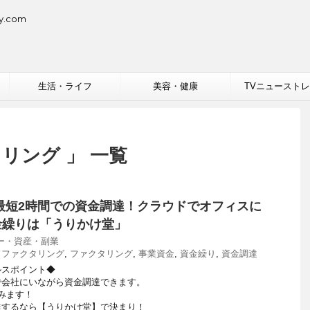
.com
生活・ライフ
美容・健康
TVニュースト
リング 」 一覧
最短2時間での資金調達！クラウドでオフィスに
金繰りは「うりかけ堂」
ー・資産・副業
ドファクタリング
,
ファクタリング
,
事業資金
,
資金繰り
,
資金調達
ルスポイント◆
で会社にいながら資金調達できます。
みます！
達するなら【うりかけ堂】で決まり！