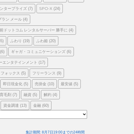
エンタープライズ
SPO-X
(7)
(24)
プラン メール
(4)
前ドットコム レンタルサーバー 勝手に
(4)
ふわり
ふわ姫
5)
(19)
(20)
ギャガ・コミュニケーションズ
(6)
(6)
ーエンタテインメント
(17)
フォックス
フリーランス
(5)
(9)
即日現金化
売掛金
最安値
(5)
(10)
(5)
育毛剤
融資
解約
(7)
(5)
(4)
資金調達
金融
(13)
(60)