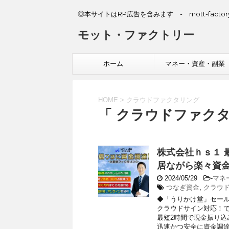
◎本サイトはRP広告を含みます - mott-factory
モット・ファクトリー
ホーム
マネー・資産・副業
HOME
>
クラウドファクタリング
「 クラウドファクタ
株式会社ｈｓ１ 
居ながら楽々資
2024/05/29
-
マネ
つなぎ資金
,
クラウ
◆「うりかけ堂」セー
クラウドサイン対応！
最短2時間で現金振り込
迅速かつ安全に資金調