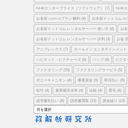
リ
ー
NHKエンタープライス（ソフトウェア）
NHK
(7)
お名前.com rsプラン 解約
お名前ドットコム rs
(4)
お名前ドットコム レンタルサーバー 使い方
お名
(4)
お名前ドットコム レンタルサーバー 評判
お金
(4)
(5
アニプレックス
オールイン エンタテインメント
(7)
ハピネット・ピクチャーズ
バップ
ビクタ
(9)
(8)
ファクタリング
ファクタリングサービス
(33)
(5)
ポニーキャニオン
事業資金
即日払い
(4)
(9)
(8)
松竹
業界最安水準
比較
育毛
(4)
(4)
(4)
(6)
請求書先払い
請求書買取
資金繰り
(8)
(13)
(13)
ア
ー
カ
イ
ブ