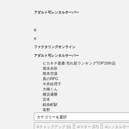
アダルト可レンタルサーバー
g:
a:
ファクタリングオンライン
アダルト可レンタルサーバー
ピカキチ叢書 売れ筋ランキングTOP10作品
堀未央奈
熊本空港
真のRPG
今井絵理子
大橋くん
横浜優勝
宮本
錦糸町駅
茶野
カ
テ
ゴ
#チャップアップ
#マネー
#レンタルサ
(5)
(57)