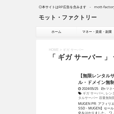
◎本サイトはRP広告を含みます - mott-factory
モット・ファクトリー
ホーム
マネー・資産・副業
HOME
>
ギガ サーバー
「 ギガ サーバー 」
【無限レンタルサ
ル・ドメイン無制
2024/05/25
-
マネ
ギガ サーバー
,
レン
タルサーバー 容量無制
MUGEN PR: アフ
SSD・MUGEN】セ
化をはかりました。 ワ ..