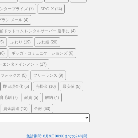
エンタープライズ
SPO-X
(7)
(24)
プラン メール
(4)
前ドットコム レンタルサーバー 勝手に
(4)
ふわり
ふわ姫
5)
(19)
(20)
ギャガ・コミュニケーションズ
(6)
(6)
ーエンタテインメント
(17)
フォックス
フリーランス
(5)
(9)
即日現金化
売掛金
最安値
(5)
(10)
(5)
育毛剤
融資
解約
(7)
(5)
(4)
資金調達
金融
(13)
(60)