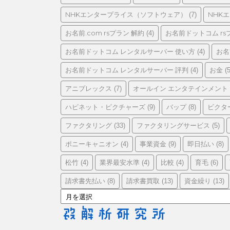
リ
ー
NHKエンタープライス（ソフトウェア）
NHK
(7)
お名前.com rsプラン 解約
お名前ドットコム rs
(4)
お名前ドットコム レンタルサーバー 使い方
お名
(4)
お名前ドットコム レンタルサーバー 評判
お金
(4)
(5
アニプレックス
オールイン エンタテインメント
(7)
ハピネット・ピクチャーズ
バップ
ビクタ
(9)
(8)
ファクタリング
ファクタリングサービス
(33)
(5)
ポニーキャニオン
事業資金
即日払い
(4)
(9)
(8)
松竹
業界最安水準
比較
育毛
(4)
(4)
(4)
(6)
請求書先払い
請求書買取
資金繰り
(8)
(13)
(13)
ア
ー
カ
イ
ブ