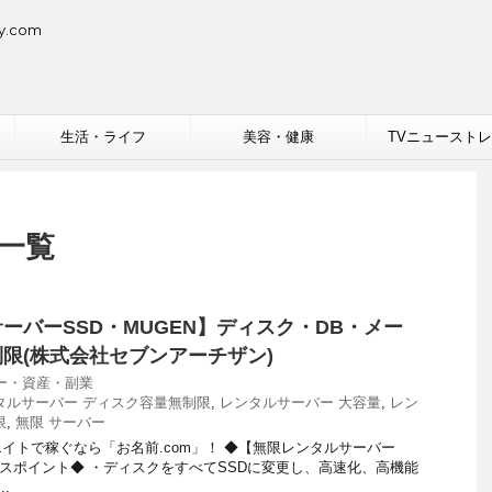
.com
生活・ライフ
美容・健康
TVニュースト
 一覧
ーバーSSD・MUGEN】ディスク・DB・メー
限(株式会社セブンアーチザン)
ー・資産・副業
タルサーバー ディスク容量無制限
,
レンタルサーバー 大容量
,
レン
限
,
無限 サーバー
ィリエイトで稼ぐなら「お名前.com」！ ◆【無限レンタルサーバー
ールスポイント◆ ・ディスクをすべてSSDに変更し、高速化、高機能
.