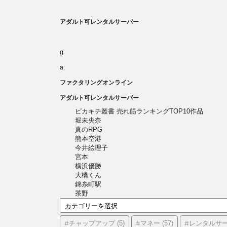
アダルト可レンタルサーバー
g:
a:
ファクタリングオンライン
アダルト可レンタルサーバー
ピカキチ叢書 売れ筋ランキングTOP10作品
堀未央奈
真のRPG
熊本空港
今井絵理子
宮本
横浜優勝
大橋くん
錦糸町駅
茶野
カ
テ
ゴ
#チャップアップ
#マネー
#レンタルサ
(5)
(57)