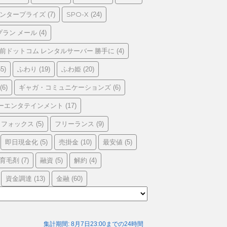
エンタープライズ
SPO-X
(7)
(24)
プラン メール
(4)
前ドットコム レンタルサーバー 勝手に
(4)
ふわり
ふわ姫
5)
(19)
(20)
ギャガ・コミュニケーションズ
(6)
(6)
ーエンタテインメント
(17)
フォックス
フリーランス
(5)
(9)
即日現金化
売掛金
最安値
(5)
(10)
(5)
育毛剤
融資
解約
(7)
(5)
(4)
資金調達
金融
(13)
(60)