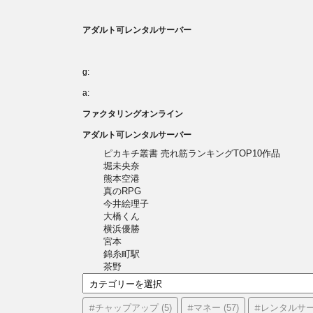
アダルト可レンタルサーバー
g:
a:
ファクタリングオンライン
アダルト可レンタルサーバー
ピカキチ叢書 売れ筋ランキングTOP10作品
堀未央奈
熊本空港
真のRPG
今井絵理子
大橋くん
横浜優勝
宮本
錦糸町駅
茶野
カ
テ
ゴ
#チャップアップ
#マネー
#レンタルサ
(5)
(57)