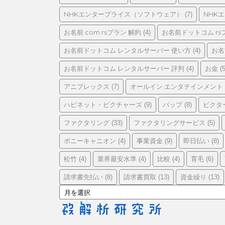
リ
ー
NHKエンタープライス（ソフトウェア）
NHK
(7)
お名前.com rsプラン 解約
お名前ドットコム rs
(4)
お名前ドットコム レンタルサーバー 使い方
お名
(4)
お名前ドットコム レンタルサーバー 評判
お金
(4)
(5
アニプレックス
オールイン エンタテインメント
(7)
ハピネット・ピクチャーズ
バップ
ビクタ
(9)
(8)
ファクタリング
ファクタリングサービス
(33)
(5)
ポニーキャニオン
事業資金
即日払い
(4)
(9)
(8)
松竹
業界最安水準
比較
育毛
(4)
(4)
(4)
(6)
請求書先払い
請求書買取
資金繰り
(8)
(13)
(13)
ア
ー
カ
イ
ブ