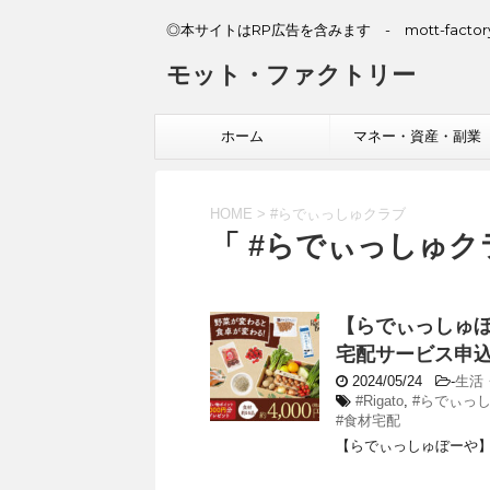
◎本サイトはRP広告を含みます - mott-factory
モット・ファクトリー
ホーム
マネー・資産・副業
HOME
>
#らでぃっしゅクラブ
「 #らでぃっしゅク
【らでぃっしゅ
宅配サービス申
2024/05/24
-
生活
#Rigato
,
#らでぃっ
#食材宅配
【らでぃっしゅぼーや