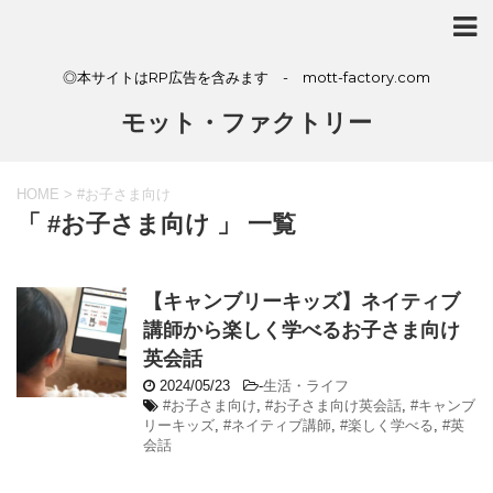
◎本サイトはRP広告を含みます - mott-factory.com
モット・ファクトリー
HOME
>
#お子さま向け
「 #お子さま向け 」 一覧
【キャンブリーキッズ】ネイティブ
講師から楽しく学べるお子さま向け
英会話
2024/05/23
-
生活・ライフ
#お子さま向け
,
#お子さま向け英会話
,
#キャンブ
リーキッズ
,
#ネイティブ講師
,
#楽しく学べる
,
#英
会話