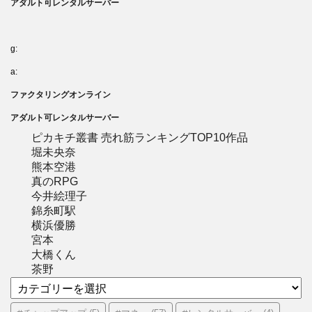
アダルト可レンタルサーバー
g:
a:
ファクタリングオンライン
アダルト可レンタルサーバー
ピカキチ叢書 売れ筋ランキングTOP10作品
堀未央奈
熊本空港
真のRPG
今井絵理子
錦糸町駅
横浜優勝
宮本
大橋くん
茶野
カ
テ