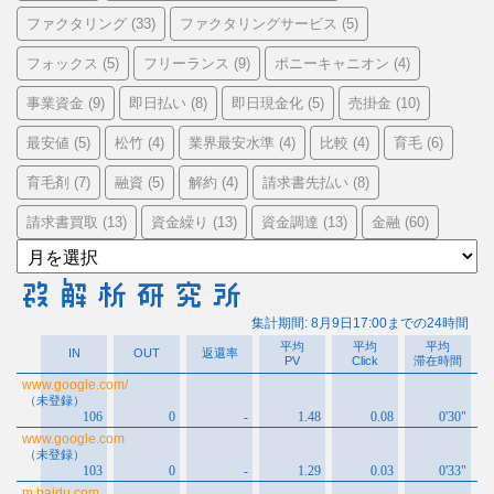
ファクタリング
ファクタリングサービス
(33)
(5)
フォックス
フリーランス
ポニーキャニオン
(5)
(9)
(4)
事業資金
即日払い
即日現金化
売掛金
(9)
(8)
(5)
(10)
最安値
松竹
業界最安水準
比較
育毛
(5)
(4)
(4)
(4)
(6)
育毛剤
融資
解約
請求書先払い
(7)
(5)
(4)
(8)
請求書買取
資金繰り
資金調達
金融
(13)
(13)
(13)
(60)
ア
ー
カ
イ
ブ