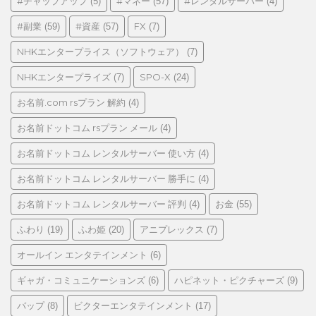
ゴ
#チャップアップ
#マネー
#レンタルサーバー
(5)
(57)
(4)
リ
#副業
#資産
FX
(59)
(57)
(7)
ー
NHKエンタープライス（ソフトウェア）
(7)
NHKエンタープライズ
SPO-X
(7)
(24)
お名前.com rsプラン 解約
(4)
お名前ドットコム rsプラン メール
(4)
お名前ドットコム レンタルサーバー 使い方
(4)
お名前ドットコム レンタルサーバー 勝手に
(4)
お名前ドットコム レンタルサーバー 評判
お金
(4)
(55)
ふわり
ふわ姫
アニプレックス
(19)
(20)
(7)
オールイン エンタテインメント
(6)
ギャガ・コミュニケーションズ
ハピネット・ピクチャーズ
(6)
(9)
バップ
ビクターエンタテインメント
(8)
(17)