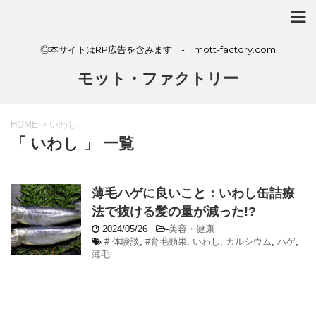
◎本サイトはRP広告を含みます - mott-factory.com
モット・ファクトリー
HOME
>
いわし
「 いわし 」 一覧
薄毛ハゲに良いこと：いわし缶詰療
法で抜ける髪の量が減った!?
2024/05/26
-
美容・健康
# 体験談
,
#育毛効果
,
いわし
,
カルシウム
,
ハゲ
,
薄毛