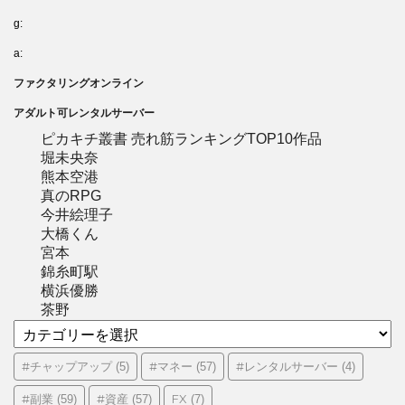
g:
a:
ファクタリングオンライン
アダルト可レンタルサーバー
ピカキチ叢書 売れ筋ランキングTOP10作品
堀未央奈
熊本空港
真のRPG
今井絵理子
大橋くん
宮本
錦糸町駅
横浜優勝
茶野
カ
テ
ゴ
#チャップアップ
#マネー
#レンタルサーバー
(5)
(57)
(4)
リ
#副業
#資産
FX
(59)
(57)
(7)
ー