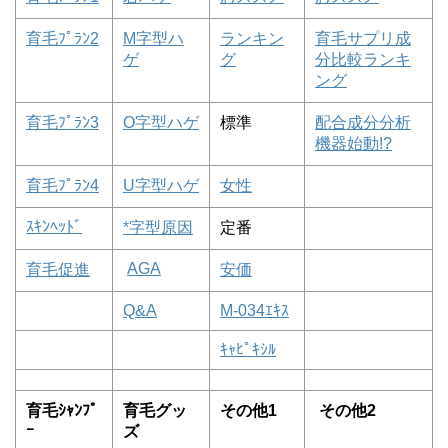
育毛ﾌﾟﾗﾝ2
M字型ハ
ランキン
育毛サプリ成
ゲ
グ
分比較ランキ
ング
育毛ﾌﾟﾗﾝ3
O字型ハゲ
標準
配合成分分析
機器始動!?
育毛ﾌﾟﾗﾝ4
U字型ハゲ
女性
ｽｷﾝﾍｯﾄﾞ
*字型原因
定番
AGA
育毛促進
安価
Q&A
M-034ｴｷｽ
ｷｬﾋﾟｷｼﾙ
育毛ｼｬﾝﾌﾟ
育毛グッ
その他1
その他2
ｰ
ズ