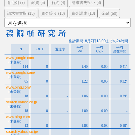
育毛剤
融資
解約
請求書先払い
(7)
(5)
(4)
(8)
請求書買取
資金繰り
資金調達
金融
(13)
(13)
(13)
(60)
ア
ー
カ
イ
ブ