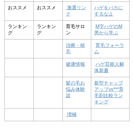
おススメ
おススメ
激選リン
ハゲをバカに
ク
するなよ
ランキン
ランキン
育毛サロ
M字ハゲのM
グ
グ
ン
男から学ぶ
治療・植
育毛フォーラ
毛
ム
健康情報
ハゲ芸能人解
体新書
髪の毛お
新型チャップ
悩み体験
アップvs***育
談
毛剤比較ラン
キング
増補