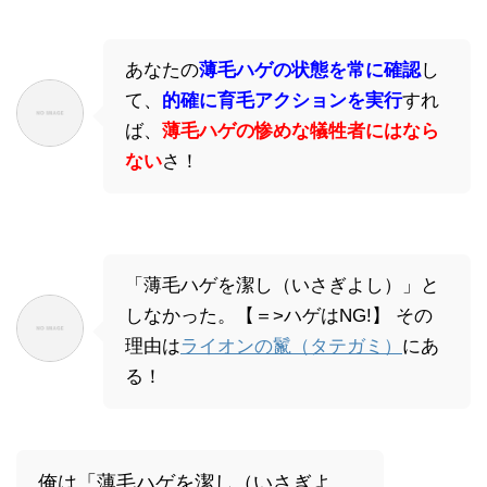
あなたの
薄毛ハゲの状態を常に確認
し
て、
的確に育毛アクションを実行
すれ
ば、
薄毛ハゲの惨めな犠牲者にはなら
ない
さ！
「薄毛ハゲを潔し（いさぎよし）」と
しなかった。【＝>ハゲはNG!】 その
理由は
ライオンの鬣（タテガミ）
にあ
る！
俺は「薄毛ハゲを潔し（いさぎよ