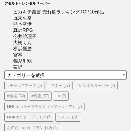
アダルト可レンタルサーバー
ピカキチ叢書 売れ筋ランキングTOP10作品
堀未央奈
熊本空港
真のRPG
今井絵理子
大橋くん
横浜優勝
宮本
錦糸町駅
茶野
カ
テ
ゴ
#チャップアップ
#マネー
#レンタルサーバー
(5)
(57)
(4)
リ
#副業
#資産
FX
(59)
(57)
(7)
ー
NHKエンタープライス（ソフトウェア）
(7)
NHKエンタープライズ
SPO-X
(7)
(24)
お名前.com rsプラン 解約
(4)