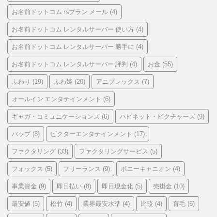
お名前ドットコム rsプラン メール
(4)
お名前ドットコム レンタルサーバー 使い方
(4)
お名前ドットコム レンタルサーバー 勝手に
(4)
お名前ドットコム レンタルサーバー 評判
お金
(4)
(55)
ふわり
ふわ姫
アニプレックス
(19)
(20)
(7)
オールイン エンタテインメント
(6)
ギャガ・コミュニケーションズ
ハピネット・ピクチャーズ
(6)
(9)
バップ
ビクターエンタテインメント
(8)
(17)
ファクタリング
ファクタリングサービス
(33)
(5)
フォックス
フリーランス
ポニーキャニオン
(5)
(9)
(4)
事業資金
即日払い
即日現金化
売掛金
(9)
(8)
(5)
(10)
最安値
松竹
業界最安水準
比較
育毛
(5)
(4)
(4)
(4)
(6)