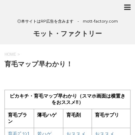
◎本サイトはRP広告を含みます - mott-factory.com
モット・ファクトリー
HOME
>
育毛マップ早わかり！
ピカキチ・育毛マップ早わかり（スマホ画面は横置き
をおススメ‼）
育毛プラ
薄毛ハゲ
育毛剤
育毛サプリ
ン
育毛ﾌﾟﾗﾝ1
若ハゲ
おススメ
おススメ