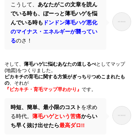
こうして、
あなたがこの文章を読ん
でいる時も、ぼーっと薄毛ハゲを悩
んでいる時も
ドンドン薄毛ハゲ悪化
のマイナス・エネルギーが襲ってい
る
のさ！
そして、
薄毛ハゲに悩むあなたの道しるべ
としてマップ
(地図)をつくりました。
ピカキチの育毛に関する方策がぎっちりつめこまれたも
の
、それが
『ピカキチ・育毛マップ早わかり』
です。
時短、簡単、最小限のコスト
を求め
る時代。
薄毛ハゲという苦痛
からい
ち早く抜け出せたら
最高ダロ
!!