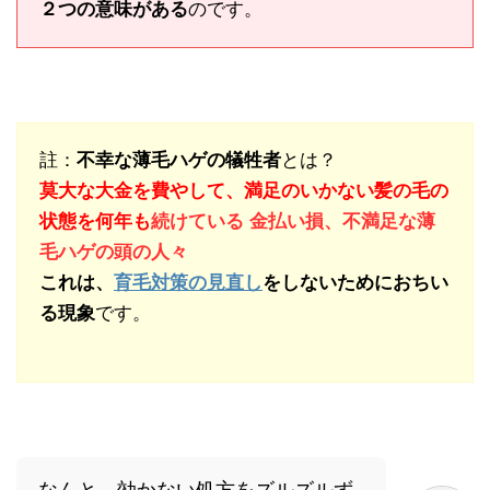
２つの意味がある
のです。
註：
不幸な薄毛ハゲの犠牲者
とは？
莫大な大金を費やして、満足のいかない髪の毛の
状態を何年も
続けている 金払い損、不満足な薄
毛ハゲの頭の人々
これは、
育毛対策の見直し
をしないためにおちい
る現象
です。