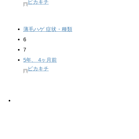
ピカキチ
薄毛ハゲ 症状・種類
6
7
5年、 4ヶ月前
ピカキチ