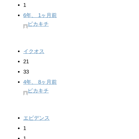
1
6年、 1ヶ月前
ピカキチ
イクオス
21
33
4年、 8ヶ月前
ピカキチ
エビデンス
1
1