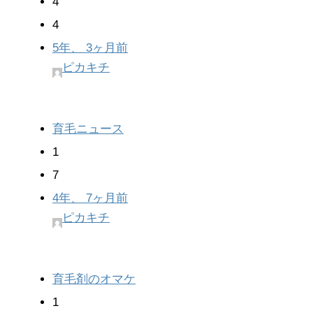
4
4
5年、 3ヶ月前
ピカキチ
育毛ニュース
1
7
4年、 7ヶ月前
ピカキチ
育毛剤のオマケ
1