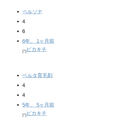
ペルソナ
4
6
6年、 1ヶ月前
ピカキチ
ベルタ育毛剤
4
4
5年、 5ヶ月前
ピカキチ