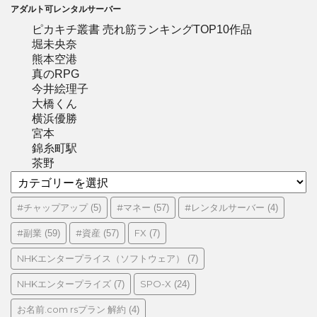
アダルト可レンタルサーバー
ピカキチ叢書 売れ筋ランキングTOP10作品
堀未央奈
熊本空港
真のRPG
今井絵理子
大橋くん
横浜優勝
宮本
錦糸町駅
茶野
カ
テ
ゴ
#チャップアップ
#マネー
#レンタルサーバー
(5)
(57)
(4)
リ
#副業
#資産
FX
(59)
(57)
(7)
ー
NHKエンタープライス（ソフトウェア）
(7)
NHKエンタープライズ
SPO-X
(7)
(24)
お名前.com rsプラン 解約
(4)