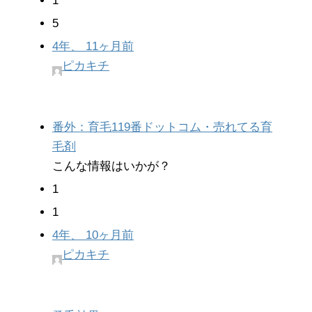
1
5
4年、 11ヶ月前
ピカキチ
番外：育毛119番ドットコム・売れてる育
毛剤
こんな情報はいかが？
1
1
4年、 10ヶ月前
ピカキチ