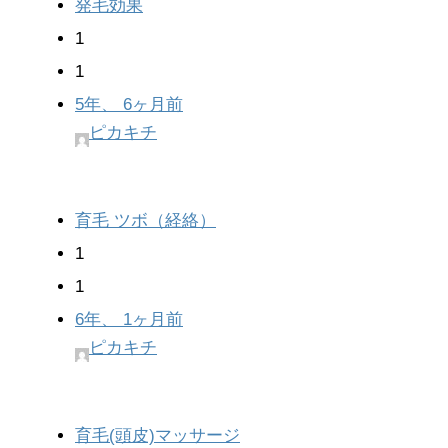
発毛効果
1
1
5年、 6ヶ月前
ピカキチ
育毛 ツボ（経絡）
1
1
6年、 1ヶ月前
ピカキチ
育毛(頭皮)マッサージ