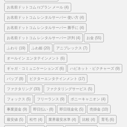
お名前ドットコム rsプラン メール
(4)
お名前ドットコム レンタルサーバー 使い方
(4)
お名前ドットコム レンタルサーバー 勝手に
(4)
お名前ドットコム レンタルサーバー 評判
お金
(4)
(55)
ふわり
ふわ姫
アニプレックス
(19)
(20)
(7)
オールイン エンタテインメント
(6)
ギャガ・コミュニケーションズ
ハピネット・ピクチャーズ
(6)
(9)
バップ
ビクターエンタテインメント
(8)
(17)
ファクタリング
ファクタリングサービス
(33)
(5)
フォックス
フリーランス
ポニーキャニオン
(5)
(9)
(4)
事業資金
即日払い
即日現金化
売掛金
(9)
(8)
(5)
(10)
最安値
松竹
業界最安水準
比較
育毛
(5)
(4)
(4)
(4)
(6)