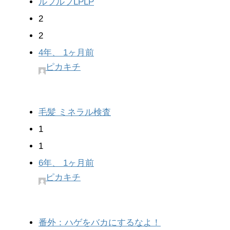
ルプルプLPLP
2
2
4年、 1ヶ月前
ピカキチ
毛髪 ミネラル検査
1
1
6年、 1ヶ月前
ピカキチ
番外：ハゲをバカにするなよ！