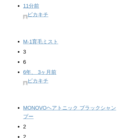
11分前
ピカキチ
M-1育毛ミスト
3
6
6年、 3ヶ月前
ピカキチ
MONOVOヘアトニック ブラックシャン
プー
2
2