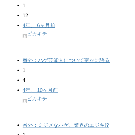
1
12
4年、 6ヶ月前
ピカキチ
番外：ハゲ芸能人について密かに語る
1
4
4年、 10ヶ月前
ピカキチ
番外：ミジメなハゲ、業界のエジキ!?