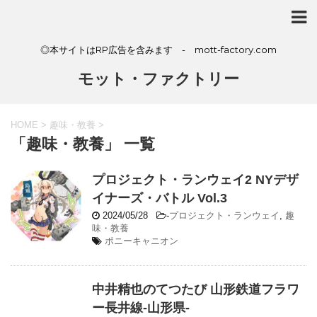
◎本サイトはRP広告を含みます - mott-factory.com
モット・ファクトリー
HOME
>
趣味・教養
>
「趣味・教養」 一覧
プロジェクト・ランウェイ2 NYデザ
イナーズ・バトル Vol.3
2024/05/28
-
プロジェクト・ランウェイ
,
趣
味・教養
ポニーキャニオン
中井精也のてつたび 山形鉄道フラワ
ー長井線-山形県-