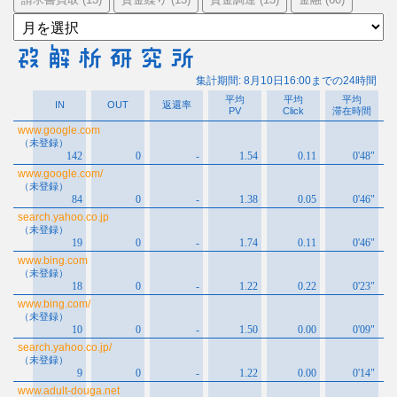
ア
ー
カ
イ
ブ