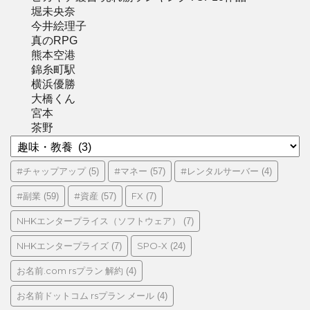
堀未央奈
今井絵理子
真のRPG
熊本空港
錦糸町駅
横浜優勝
大橋くん
宮本
茶野
カ
テ
ゴ
#チャップアップ
#マネー
#レンタルサーバー
(5)
(57)
(4)
リ
#副業
#資産
FX
(59)
(57)
(7)
ー
NHKエンタープライス（ソフトウェア）
(7)
NHKエンタープライズ
SPO-X
(7)
(24)
お名前.com rsプラン 解約
(4)
お名前ドットコム rsプラン メール
(4)