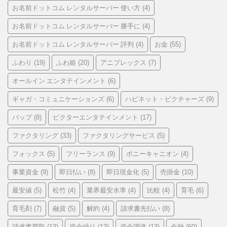
お名前ドットコム レンタルサーバー 使い方
(4)
お名前ドットコム レンタルサーバー 勝手に
(4)
お名前ドットコム レンタルサーバー 評判
お金
(4)
(55)
ふわり
ふわ姫
アニプレックス
(19)
(20)
(7)
オールイン エンタテインメント
(6)
ギャガ・コミュニケーションズ
ハピネット・ピクチャーズ
(6)
(9)
バップ
ビクターエンタテインメント
(8)
(17)
ファクタリング
ファクタリングサービス
(33)
(5)
フォックス
フリーランス
ポニーキャニオン
(5)
(9)
(4)
事業資金
即日払い
即日現金化
売掛金
(9)
(8)
(5)
(10)
最安値
松竹
業界最安水準
比較
育毛
(5)
(4)
(4)
(4)
(6)
育毛剤
融資
解約
請求書先払い
(7)
(5)
(4)
(8)
請求書買取
資金繰り
資金調達
金融
(13)
(13)
(13)
(60)