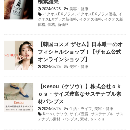
検索結果
2024/05/25
-
美容・健康
イクオスEXプラス
,
イクオスEXプラス価格
,
イ
クオスEXプラス新価格
,
イクオス価格
,
イクオス新
価格
,
価格
,
新価格
【韓国コスメ ザセム】日本唯一のオ
フィシャルショップ！【ザセム公式
オンラインショップ】
2024/05/25
-
美容・健康
【Kesou（ケソウ）】株式会社ｏｋ
ｏｓ・サイズ豊富なサステナブル素
材パンプス
2024/05/25
-
生活・ライフ
,
美容・健康
Kesou
,
ケソウ
,
サイズ豊富
,
サステナブル
,
サス
テナブル素材
,
パンプス
,
素材
,
ｏｋｏｓ