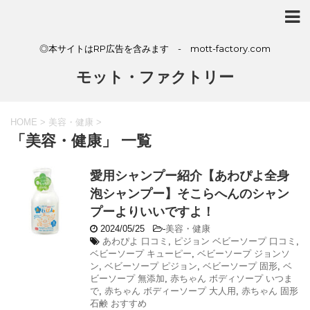
◎本サイトはRP広告を含みます - mott-factory.com
モット・ファクトリー
HOME
>
美容・健康
>
「美容・健康」 一覧
愛用シャンプー紹介【あわぴよ全身
泡シャンプー】そこらへんのシャン
プーよりいいですよ！
2024/05/25
-
美容・健康
あわぴよ 口コミ
,
ピジョン ベビーソープ 口コミ
,
ベビーソープ キューピー
,
ベビーソープ ジョンソ
ン
,
ベビーソープ ピジョン
,
ベビーソープ 固形
,
ベ
ビーソープ 無添加
,
赤ちゃん ボディソープ いつま
で
,
赤ちゃん ボディーソープ 大人用
,
赤ちゃん 固形
石鹸 おすすめ