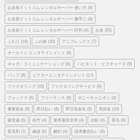
お名前ドットコム レンタルサーバー 使い方
(4)
お名前ドットコム レンタルサーバー 勝手に
(4)
お名前ドットコム レンタルサーバー 評判
お金
(4)
(55)
ふわり
ふわ姫
アニプレックス
(19)
(20)
(7)
オールイン エンタテインメント
(6)
ギャガ・コミュニケーションズ
ハピネット・ピクチャーズ
(6)
(9)
バップ
ビクターエンタテインメント
(8)
(17)
ファクタリング
ファクタリングサービス
(33)
(5)
フォックス
フリーランス
ポニーキャニオン
(5)
(9)
(4)
事業資金
即日払い
即日現金化
売掛金
(9)
(8)
(5)
(10)
最安値
松竹
業界最安水準
比較
育毛
(5)
(4)
(4)
(4)
(6)
育毛剤
融資
解約
請求書先払い
(7)
(5)
(4)
(8)