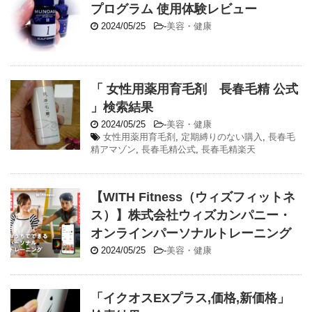
プログラム 使用体験レビュー
2024/05/25
-
美容・健康
「 女性用薬用育毛剤 長春毛精 公式
」検索結果
2024/05/25
-
美容・健康
女性用薬用育毛剤
,
定期縛りのない購入
,
長春毛
精アマゾン
,
長春毛精公式
,
長春毛精楽天
【WITH Fitness（ウィズフィットネ
ス）】株式会社ウィズカンパニー・
オンラインパーソナルトレーニング
2024/05/25
-
美容・健康
「イクオスEXプラス,価格,新価格」