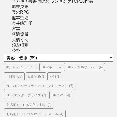
ピカキチ叢書 売れ筋ランキングTOP10作品
堀未央奈
真のRPG
熊本空港
今井絵理子
宮本
横浜優勝
大橋くん
錦糸町駅
茶野
カ
テ
ゴ
#チャップアップ
#マネー
#レンタルサーバー
(5)
(57)
(4)
リ
#副業
#資産
FX
(59)
(57)
(7)
ー
NHKエンタープライス（ソフトウェア）
(7)
NHKエンタープライズ
SPO-X
(7)
(24)
お名前.com rsプラン 解約
(4)
お名前ドットコム rsプラン メール
(4)