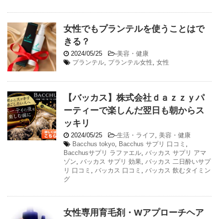
女性でもプランテルを使うことはで
きる？
2024/05/25
-
美容・健康
プランテル
,
プランテル女性
,
女性
【バッカス】株式会社ｄａｚｚｙパ
ーティーで楽しんだ翌日も朝からス
ッキリ
2024/05/25
-
生活・ライフ
,
美容・健康
Bacchus tokyo
,
Bacchus サプリ 口コミ
,
Bacchusサプリ ラファエル
,
バッカス サプリ アマ
ゾン
,
バッカス サプリ 効果
,
バッカス 二日酔いサプ
リ 口コミ
,
バッカス 口コミ
,
バッカス 飲むタイミン
グ
女性専用育毛剤・Wアプローチヘア