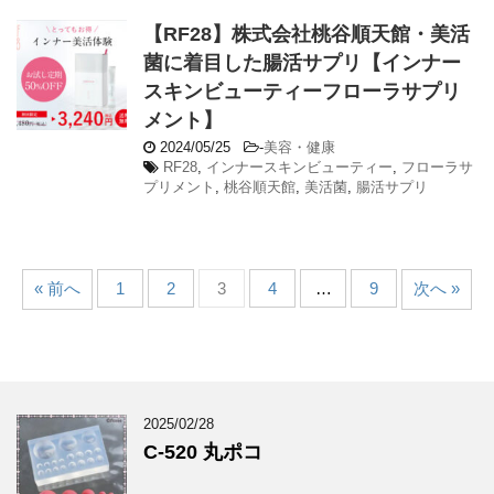
【RF28】株式会社桃谷順天館・美活
菌に着目した腸活サプリ【インナー
スキンビューティーフローラサプリ
メント】
2024/05/25
-
美容・健康
RF28
,
インナースキンビューティー
,
フローラサ
プリメント
,
桃谷順天館
,
美活菌
,
腸活サプリ
« 前へ
1
2
3
4
…
9
次へ »
2025/02/28
C-520 丸ポコ