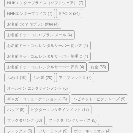
NHKエンタープライス（ソフトウェア）
(7)
NHKエンタープライズ
SPO-X
(7)
(24)
お名前.com rsプラン 解約
(4)
お名前ドットコム rsプラン メール
(4)
お名前ドットコム レンタルサーバー 使い方
(4)
お名前ドットコム レンタルサーバー 勝手に
(4)
お名前ドットコム レンタルサーバー 評判
お金
(4)
(55)
ふわり
ふわ姫
アニプレックス
(19)
(20)
(7)
オールイン エンタテインメント
(6)
ギャガ・コミュニケーションズ
ハピネット・ピクチャーズ
(6)
(9)
バップ
ビクターエンタテインメント
(8)
(17)
ファクタリング
ファクタリングサービス
(33)
(5)
フォックス
フリーランス
ポニーキャニオン
(5)
(9)
(4)