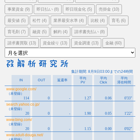
事業資金
即日払い
即日現金化
売掛金
(9)
(8)
(5)
(10)
最安値
松竹
業界最安水準
比較
育毛
(5)
(4)
(4)
(4)
(6)
育毛剤
融資
解約
請求書先払い
(7)
(5)
(4)
(8)
請求書買取
資金繰り
資金調達
金融
(13)
(13)
(13)
(60)
ア
ー
カ
イ
ブ