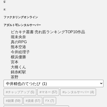
g:
a:
ファクタリングオンライン
アダルト可レンタルサーバー
ピカキチ叢書 売れ筋ランキングTOP10作品
堀未央奈
真のRPG
熊本空港
今井絵理子
横浜優勝
宮本
大橋くん
錦糸町駅
茶野
カ
テ
ゴ
#チャップアップ
#マネー
#レンタルサーバー
(5)
(57)
(4)
リ
#副業
#資産
FX
(59)
(57)
(7)
ー