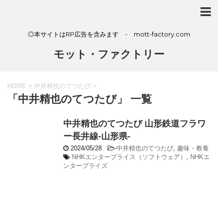
◎本サイトはRP広告を含みます - mott-factory.com
モット・ファクトリー
HOME
>
中井精也のてつたび
>
「中井精也のてつたび」 一覧
中井精也のてつたび 山形鉄道フラワ
ー長井線-山形県-
2024/05/28
-
中井精也のてつたび
,
趣味・教養
NHKエンタープライス（ソフトウェア）
,
NHKエ
ンタープライズ