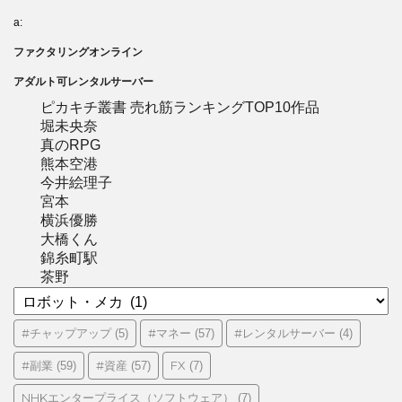
a:
ファクタリングオンライン
アダルト可レンタルサーバー
ピカキチ叢書 売れ筋ランキングTOP10作品
堀未央奈
真のRPG
熊本空港
今井絵理子
宮本
横浜優勝
大橋くん
錦糸町駅
茶野
カ
テ
ゴ
#チャップアップ
#マネー
#レンタルサーバー
(5)
(57)
(4)
リ
#副業
#資産
FX
(59)
(57)
(7)
ー
NHKエンタープライス（ソフトウェア）
(7)