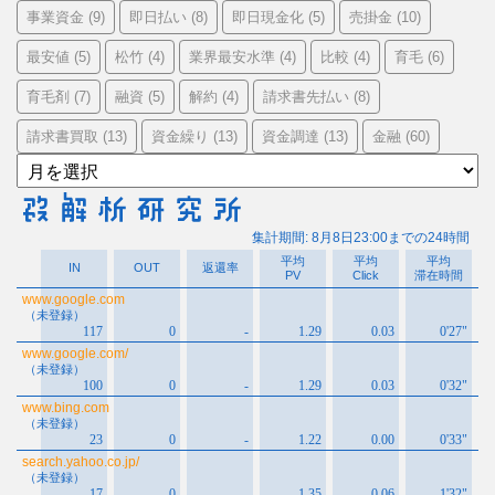
事業資金
即日払い
即日現金化
売掛金
(9)
(8)
(5)
(10)
最安値
松竹
業界最安水準
比較
育毛
(5)
(4)
(4)
(4)
(6)
育毛剤
融資
解約
請求書先払い
(7)
(5)
(4)
(8)
請求書買取
資金繰り
資金調達
金融
(13)
(13)
(13)
(60)
ア
ー
カ
イ
ブ