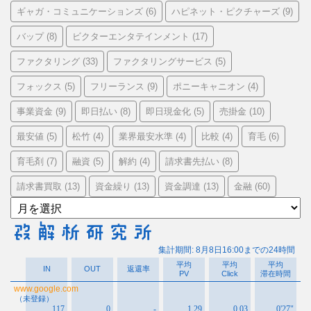
ギャガ・コミュニケーションズ
ハピネット・ピクチャーズ
(6)
(9)
バップ
ビクターエンタテインメント
(8)
(17)
ファクタリング
ファクタリングサービス
(33)
(5)
フォックス
フリーランス
ポニーキャニオン
(5)
(9)
(4)
事業資金
即日払い
即日現金化
売掛金
(9)
(8)
(5)
(10)
最安値
松竹
業界最安水準
比較
育毛
(5)
(4)
(4)
(4)
(6)
育毛剤
融資
解約
請求書先払い
(7)
(5)
(4)
(8)
請求書買取
資金繰り
資金調達
金融
(13)
(13)
(13)
(60)
ア
ー
カ
イ
ブ