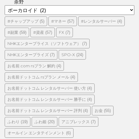
茶野
カ
テ
ゴ
#チャップアップ
#マネー
#レンタルサーバー
(5)
(57)
(4)
リ
#副業
#資産
FX
(59)
(57)
(7)
ー
NHKエンタープライス（ソフトウェア）
(7)
NHKエンタープライズ
SPO-X
(7)
(24)
お名前.com rsプラン 解約
(4)
お名前ドットコム rsプラン メール
(4)
お名前ドットコム レンタルサーバー 使い方
(4)
お名前ドットコム レンタルサーバー 勝手に
(4)
お名前ドットコム レンタルサーバー 評判
お金
(4)
(55)
ふわり
ふわ姫
アニプレックス
(19)
(20)
(7)
オールイン エンタテインメント
(6)