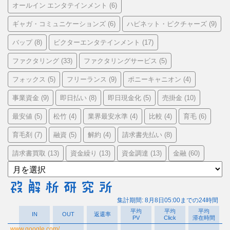
オールイン エンタテインメント
(6)
ギャガ・コミュニケーションズ
ハピネット・ピクチャーズ
(6)
(9)
バップ
ビクターエンタテインメント
(8)
(17)
ファクタリング
ファクタリングサービス
(33)
(5)
フォックス
フリーランス
ポニーキャニオン
(5)
(9)
(4)
事業資金
即日払い
即日現金化
売掛金
(9)
(8)
(5)
(10)
最安値
松竹
業界最安水準
比較
育毛
(5)
(4)
(4)
(4)
(6)
育毛剤
融資
解約
請求書先払い
(7)
(5)
(4)
(8)
請求書買取
資金繰り
資金調達
金融
(13)
(13)
(13)
(60)
ア
ー
カ
イ
ブ