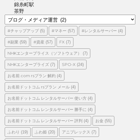
錦糸町駅
茶野
カ
テ
ゴ
#チャップアップ
#マネー
#レンタルサーバー
(5)
(57)
(4)
リ
#副業
#資産
FX
(59)
(57)
(7)
ー
NHKエンタープライス（ソフトウェア）
(7)
NHKエンタープライズ
SPO-X
(7)
(24)
お名前.com rsプラン 解約
(4)
お名前ドットコム rsプラン メール
(4)
お名前ドットコム レンタルサーバー 使い方
(4)
お名前ドットコム レンタルサーバー 勝手に
(4)
お名前ドットコム レンタルサーバー 評判
お金
(4)
(55)
ふわり
ふわ姫
アニプレックス
(19)
(20)
(7)