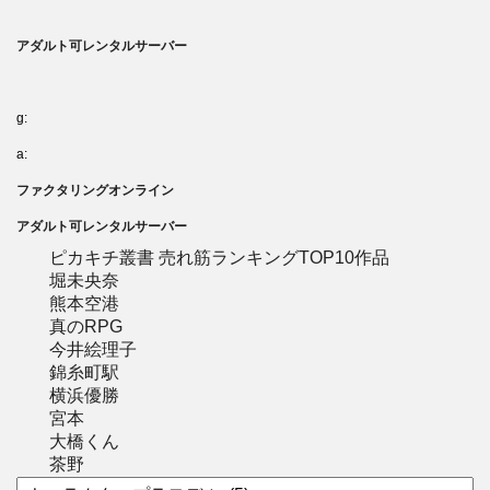
アダルト可レンタルサーバー
g:
a:
ファクタリングオンライン
アダルト可レンタルサーバー
ピカキチ叢書 売れ筋ランキングTOP10作品
堀未央奈
熊本空港
真のRPG
今井絵理子
錦糸町駅
横浜優勝
宮本
大橋くん
茶野
カ