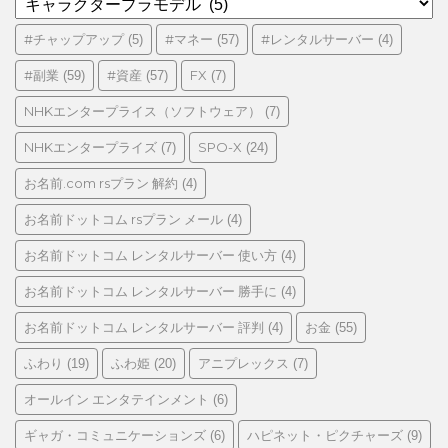
テ
ゴ
#チャップアップ
#マネー
#レンタルサーバー
(5)
(57)
(4)
リ
#副業
#資産
FX
(59)
(57)
(7)
ー
NHKエンタープライス（ソフトウェア）
(7)
NHKエンタープライズ
SPO-X
(7)
(24)
お名前.com rsプラン 解約
(4)
お名前ドットコム rsプラン メール
(4)
お名前ドットコム レンタルサーバー 使い方
(4)
お名前ドットコム レンタルサーバー 勝手に
(4)
お名前ドットコム レンタルサーバー 評判
お金
(4)
(55)
ふわり
ふわ姫
アニプレックス
(19)
(20)
(7)
オールイン エンタテインメント
(6)
ギャガ・コミュニケーションズ
ハピネット・ピクチャーズ
(6)
(9)