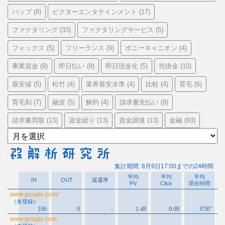
バップ
ビクターエンタテインメント
(8)
(17)
ファクタリング
ファクタリングサービス
(33)
(5)
フォックス
フリーランス
ポニーキャニオン
(5)
(9)
(4)
事業資金
即日払い
即日現金化
売掛金
(9)
(8)
(5)
(10)
最安値
松竹
業界最安水準
比較
育毛
(5)
(4)
(4)
(4)
(6)
育毛剤
融資
解約
請求書先払い
(7)
(5)
(4)
(8)
請求書買取
資金繰り
資金調達
金融
(13)
(13)
(13)
(60)
ア
ー
カ
イ
ブ