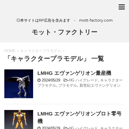
◎本サイトはRP広告を含みます - mott-factory.com
モット・ファクトリー
HOME
>
キャラクタープラモデル
>
「キャラクタープラモデル」 一覧
LMHG エヴァンゲリオン量産機
2024/05/29
-
HG ハイグレード
,
キャラクター
プラモデル
,
プラモデル
,
新世紀エヴァンゲリオン
LMHG エヴァンゲリオンプロト零号
機
2024/05/29
-
HG ハイグレード
,
キャラクター